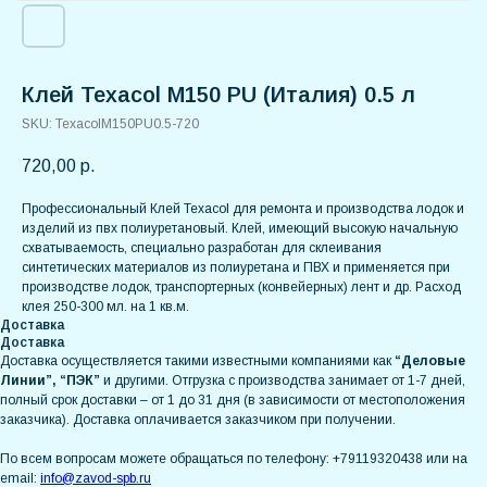
Клей Texacol M150 PU (Италия) 0.5 л
SKU:
TexacolM150PU0.5-720
720,00
р.
Профессиональный Клей Texacol для ремонта и производства лодок и
изделий из пвх полиуретановый. Клей, имеющий высокую начальную
схватываемость, специально разработан для склеивания
синтетических материалов из полиуретана и ПВХ и применяется при
производстве лодок, транспортерных (конвейерных) лент и др. Расход
клея 250-300 мл. на 1 кв.м.
Доставка
Доставка
Доставка осуществляется такими известными компаниями как
“Деловые
Линии”, “ПЭК”
и другими. Отгрузка с производства занимает от 1-7 дней,
полный срок доставки – от 1 до 31 дня (в зависимости от местоположения
заказчика). Доставка оплачивается заказчиком при получении.
По всем вопросам можете обращаться по телефону: +79119320438 или на
email:
info@zavod-spb.ru