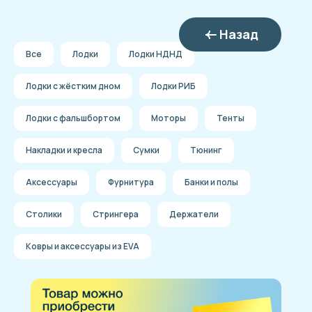
Назад
Все
Лодки
Лодки НДНД
Лодки с жёстким дном
Лодки РИБ
Лодки с фальшбортом
Моторы
Тенты
Накладки и кресла
Сумки
Тюнинг
Аксессуары
Фурнитура
Банки и полы
Столики
Стрингера
Держатели
Ковры и аксессуары из EVA