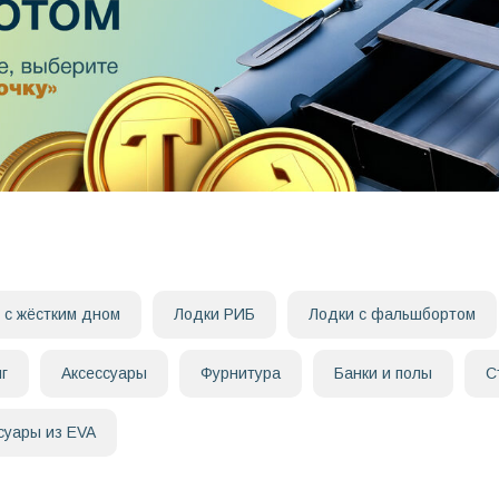
 с жёстким дном
Лодки РИБ
Лодки с фальшбортом
г
Аксессуары
Фурнитура
Банки и полы
С
суары из EVA