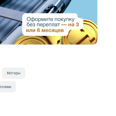
Моторы
толики