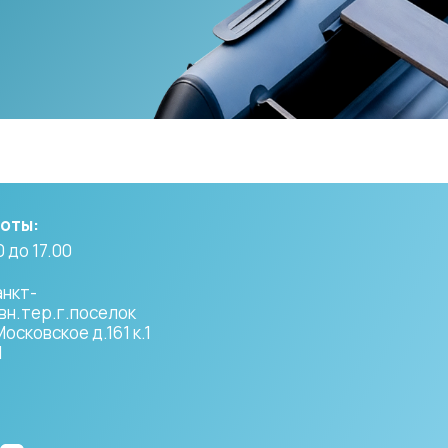
боты:
 до 17.00
анкт-
вн.тер.г.поселок
сковское д.161 к.1
1