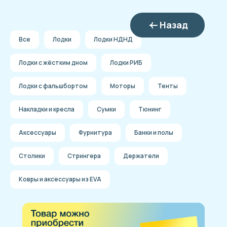
Назад
Все
Лодки
Лодки НДНД
Лодки с жёстким дном
Лодки РИБ
Лодки с фальшбортом
Моторы
Тенты
Накладки и кресла
Сумки
Тюнинг
Аксессуары
Фурнитура
Банки и полы
Столики
Стрингера
Держатели
Ковры и аксессуары из EVA