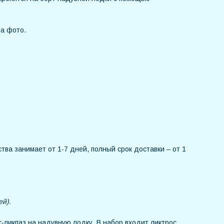
.
на фото.
тва занимает от 1-7 дней, полный срок доставки – от 1
ей).
ликпаз на надувную лодку. В набор входит ликтрос,