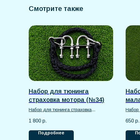
Смотрите также
Набор для тюнинга
Набо
страховка мотора (№34)
мала
Набор для тюнинга страховка
Набор 
лодочного мотора №34 с тросом и
для ло
1 800
р.
650
р.
рымами. Надежная защита двигателя
перено
от падения в воду, безопасная
лодки,
Подробнее
П
эксплуатация лодки ПВХ и катера,
крепле