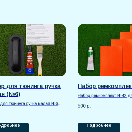
р для тюнинга ручка
Набор ремкомплек
я (№6)
Набор ремкомплект №42 д
ПВХ: клей и отрезки ПВХ д
для тюнинга ручка малая №6
500
р.
лодок, бассейнов и других
дки ПВХ. Надежная ручка для
изделий. Быстрый и наде
ски и удобного использования
проколов и порезов. Цвета 
 простой монтаж, прочное
одробнее
Подробнее
ассортименте.
ние и устойчивость к нагрузкам.