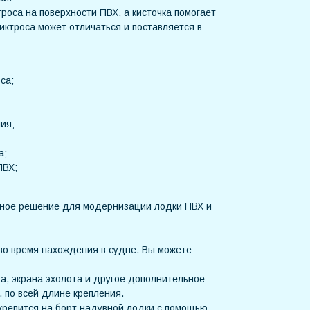
оса на поверхности ПВХ, а кисточка помогает
иктроса может отличаться и поставляется в
са;
ия;
а;
ПВХ;
бное решение для модернизации лодки ПВХ и
во время нахождения в судне. Вы можете
а, экрана эхолота и другое дополнительное
 по всей длине крепления.
 крепится на борт надувной лодки с помощью