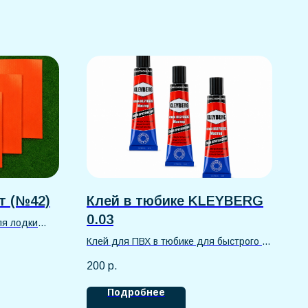
т (№42)
Клей в тюбике KLEYBERG
0.03
ля лодки
ля ремонта
Клей для ПВХ в тюбике для быстрого и
 ПВХ
надежного ремонта лодок ПВХ,
200
р.
жный ремонт
надувных матрасов, бассейнов и других
в
изделий. Прочное водостойкое
Подробнее
соединение, удобное нанесение,