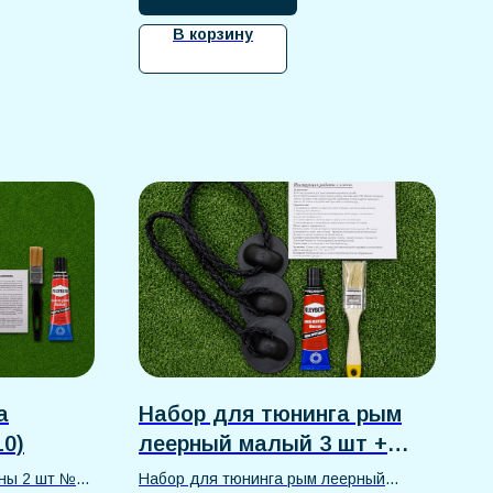
подходит для экстренного ремонта.
В корзину
а
Набор для тюнинга рым
0)
леерный малый 3 шт +
обвязка (№5)
ины 2 шт №10
Набор для тюнинга рым леерный