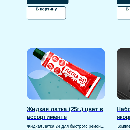
простой монтаж.
В корзину
В
Жидкая латка (25г.) цвет в
Набо
ассортименте
якор
Жидкая Латка 24 для быстрого ремонта
Компле