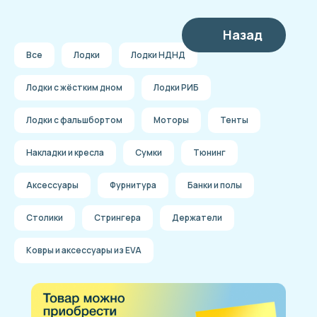
Назад
Все
Лодки
Лодки НДНД
Лодки с жёстким дном
Лодки РИБ
Лодки с фальшбортом
Моторы
Тенты
Накладки и кресла
Сумки
Тюнинг
Аксессуары
Фурнитура
Банки и полы
Столики
Стрингера
Держатели
Ковры и аксессуары из EVA