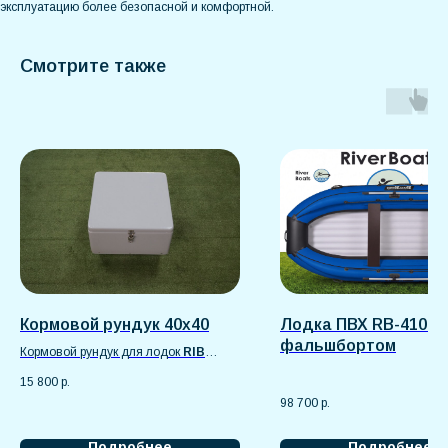
эксплуатацию более безопасной и комфортной.
Смотрите также
Кормовой рундук 40х40
Лодка ПВХ RB-410 | 
фальшбортом
Кормовой рундук для лодок
RIB
изготовлен из прочного
15 800
р.
стеклопластика, устойчивого к влаге,
98 700
р.
ультрафиолету и механическим
нагрузкам.
Подробнее
Подробнее