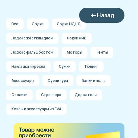
Назад
Все
Лодки
Лодки НДНД
Лодки с жёстким дном
Лодки РИБ
Лодки с фальшбортом
Моторы
Тенты
Накладки и кресла
Сумки
Тюнинг
Аксессуары
Фурнитура
Банки и полы
Столики
Стрингера
Держатели
Ковры и аксессуары из EVA