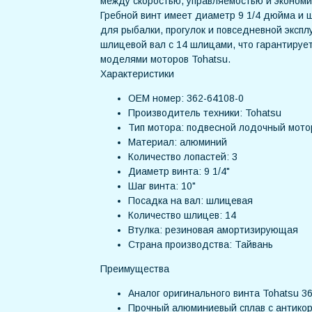
между скоростью, управляемостью и экономи
Гребной винт имеет диаметр 9 1/4 дюйма и 
для рыбалки, прогулок и повседневной эксп
шлицевой вал с 14 шлицами, что гарантиру
моделями моторов Tohatsu.
Характеристики
OEM номер: 362-64108-0
Производитель техники: Tohatsu
Тип мотора: подвесной лодочный мото
Материал: алюминий
Количество лопастей: 3
Диаметр винта: 9 1/4"
Шаг винта: 10"
Посадка на вал: шлицевая
Количество шлицев: 14
Втулка: резиновая амортизирующая
Страна производства: Тайвань
Преимущества
Аналог оригинального винта Tohatsu 3
Прочный алюминиевый сплав с антико