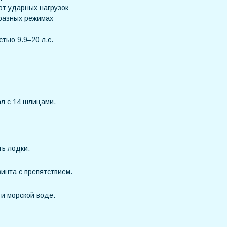
от ударных нагрузок
 разных режимах
тью 9.9–20 л.с.
ал с 14 шлицами.
ть лодки.
инта с препятствием.
 и морской воде.