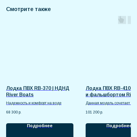
Смотрите также
Лодка ПВХ RB-370 | НДНД
Лодка ПВХ RB-410 с 
River Boats
и фальшбортом Rive
Boats
Надежность и комфорт на воде
Данная модель сочетает в с
прочную конструкцию и про
68 300
р.
101 200
р.
эргономику
Подробнее
Подробнее