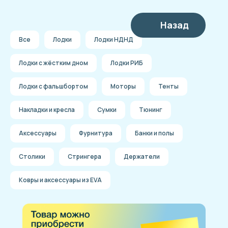
Назад
Все
Лодки
Лодки НДНД
Лодки с жёстким дном
Лодки РИБ
Лодки с фальшбортом
Моторы
Тенты
Накладки и кресла
Сумки
Тюнинг
Аксессуары
Фурнитура
Банки и полы
Столики
Стрингера
Держатели
Ковры и аксессуары из EVA