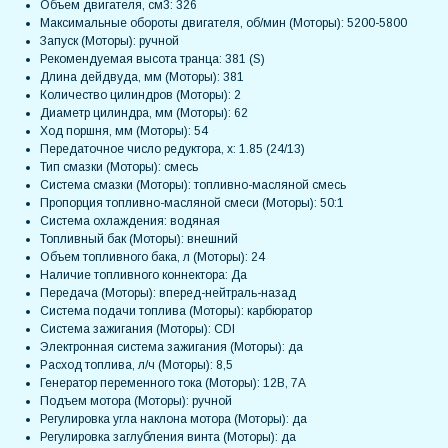
Объем двигателя, см3: 326
Максимальные обороты двигателя, об/мин (Моторы): 5200-5800
Запуск (Моторы): ручной
Рекомендуемая высота транца: 381 (S)
Длина дейдвуда, мм (Моторы): 381
Количество цилиндров (Моторы): 2
Диаметр цилиндра, мм (Моторы): 62
Ход поршня, мм (Моторы): 54
Передаточное число редуктора, х: 1.85 (24/13)
Тип смазки (Моторы): смесь
Система смазки (Моторы): топливно-масляной смесь
Пропорция топливно-масляной смеси (Моторы): 50:1
Система охлаждения: водяная
Топливный бак (Моторы): внешний
Объем топливного бака, л (Моторы): 24
Наличие топливного коннектора: Да
Передача (Моторы): вперед-нейтраль-назад
Система подачи топлива (Моторы): карбюратор
Система зажигания (Моторы): CDI
Электронная система зажигания (Моторы): да
Расход топлива, л/ч (Моторы): 8,5
Генератор переменного тока (Моторы): 12В, 7А
Подъем мотора (Моторы): ручной
Регулировка угла наклона мотора (Моторы): да
Регулировка заглубления винта (Моторы): да