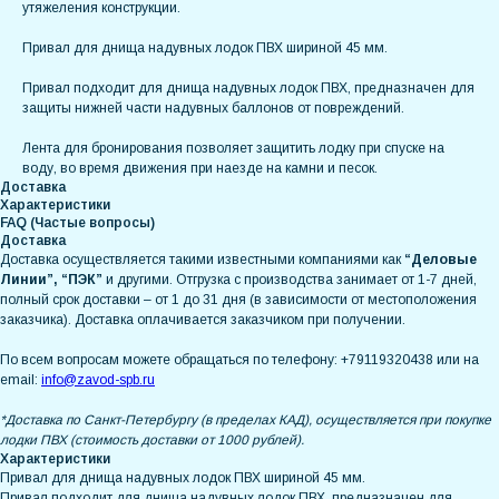
утяжеления конструкции.
Привал для днища надувных лодок ПВХ шириной 45 мм.
Привал подходит для днища надувных лодок ПВХ, предназначен для
защиты нижней части надувных баллонов от повреждений.
Лента для бронирования позволяет защитить лодку при спуске на
воду, во время движения при наезде на камни и песок.
Доставка
Характеристики
FAQ (Частые вопросы)
Доставка
Доставка осуществляется такими известными компаниями как
“Деловые
Линии”, “ПЭК”
и другими. Отгрузка с производства занимает от 1-7 дней,
полный срок доставки – от 1 до 31 дня (в зависимости от местоположения
заказчика). Доставка оплачивается заказчиком при получении.
По всем вопросам можете обращаться по телефону: +79119320438 или на
email:
info@zavod-spb.ru
*Доставка по Санкт-Петербургу (в пределах КАД), осуществляется при покупке
лодки ПВХ (стоимость доставки от 1000 рублей).
Характеристики
Привал для днища надувных лодок ПВХ шириной 45 мм.
Привал подходит для днища надувных лодок ПВХ, предназначен для