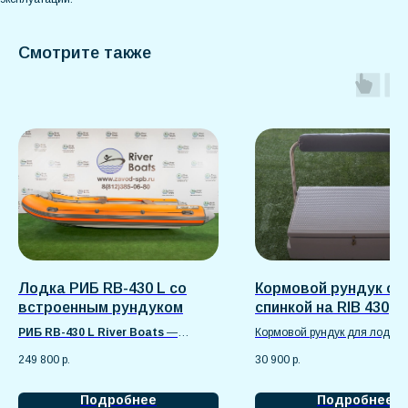
Смотрите также
Лодка РИБ RB-430 L со
Кормовой рундук со
встроенным рундуком
спинкой на RIB 430
РИБ RB-430 L River Boats
—
Кормовой рундук для лодок
надёжная моторная лодка длиной
изготовлен из прочного
249 800
р.
30 900
р.
430 см для рыбалки, охоты и
стеклопластика, устойчивого 
активного отдыха. Килевой корпус и
ультрафиолету и механичес
жёсткое стеклопластиковое дно
нагрузкам.
Подробнее
Подробнее