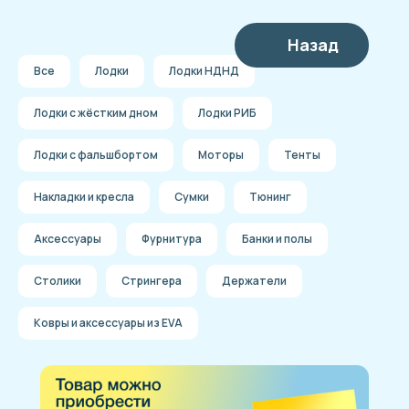
Назад
Все
Лодки
Лодки НДНД
Лодки с жёстким дном
Лодки РИБ
Лодки с фальшбортом
Моторы
Тенты
Накладки и кресла
Сумки
Тюнинг
Аксессуары
Фурнитура
Банки и полы
Столики
Стрингера
Держатели
Ковры и аксессуары из EVA