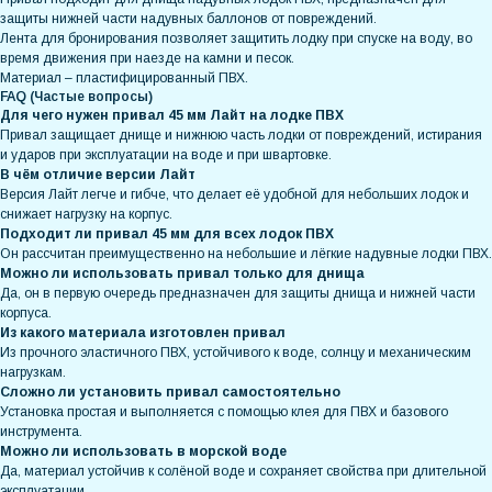
защиты нижней части надувных баллонов от повреждений.
Лента для бронирования позволяет защитить лодку при спуске на воду, во
время движения при наезде на камни и песок.
Материал – пластифицированный ПВХ.
FAQ (Частые вопросы)
Для чего нужен привал 45 мм Лайт на лодке ПВХ
Привал защищает днище и нижнюю часть лодки от повреждений, истирания
и ударов при эксплуатации на воде и при швартовке.
В чём отличие версии Лайт
Версия Лайт легче и гибче, что делает её удобной для небольших лодок и
снижает нагрузку на корпус.
Подходит ли привал 45 мм для всех лодок ПВХ
Он рассчитан преимущественно на небольшие и лёгкие надувные лодки ПВХ.
Можно ли использовать привал только для днища
Да, он в первую очередь предназначен для защиты днища и нижней части
корпуса.
Из какого материала изготовлен привал
Из прочного эластичного ПВХ, устойчивого к воде, солнцу и механическим
нагрузкам.
Сложно ли установить привал самостоятельно
Установка простая и выполняется с помощью клея для ПВХ и базового
инструмента.
Можно ли использовать в морской воде
Да, материал устойчив к солёной воде и сохраняет свойства при длительной
эксплуатации.