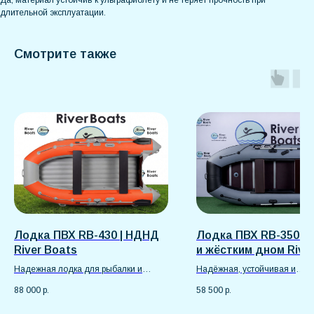
Да, материал устойчив к ультрафиолету и не теряет прочность при
длительной эксплуатации.
Смотрите также
Лодка ПВХ RB-430 | НДНД
Лодка ПВХ RB-350 с 
River Boats
и жёстким дном Rive
Надежная лодка для рыбалки и
Надёжная, устойчивая и
отдыха
вместительная
88 000
р.
58 500
р.