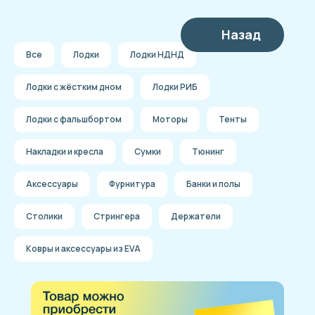
Назад
Все
Лодки
Лодки НДНД
Лодки с жёстким дном
Лодки РИБ
Лодки с фальшбортом
Моторы
Тенты
Накладки и кресла
Сумки
Тюнинг
Аксессуары
Фурнитура
Банки и полы
Столики
Стрингера
Держатели
Ковры и аксессуары из EVA