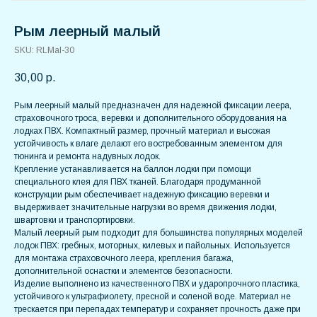
Рым леерный малый
SKU:
RLMal-30
30,00
р.
Рым леерный малый предназначен для надежной фиксации леера,
страховочного троса, веревки и дополнительного оборудования на
лодках ПВХ. Компактный размер, прочный материал и высокая
устойчивость к влаге делают его востребованным элементом для
тюнинга и ремонта надувных лодок.
Крепление устанавливается на баллон лодки при помощи
специального клея для ПВХ тканей. Благодаря продуманной
конструкции рым обеспечивает надежную фиксацию веревки и
выдерживает значительные нагрузки во время движения лодки,
швартовки и транспортировки.
Малый леерный рым подходит для большинства популярных моделей
лодок ПВХ: гребных, моторных, килевых и пайольных. Используется
для монтажа страховочного леера, крепления багажа,
дополнительной оснастки и элементов безопасности.
Изделие выполнено из качественного ПВХ и ударопрочного пластика,
устойчивого к ультрафиолету, пресной и соленой воде. Материал не
трескается при перепадах температур и сохраняет прочность даже при