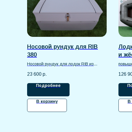
Носовой рундук для RIB
Лодк
380
и жё
Boat
Носовой рундук для лодок RIB из
повыш
прочного стеклопластика. Оснащен
надёж
23 600
р.
126 9
фурнитурой из нержавеющей стали,
устойчивой к коррозии.
Подробнее
П
В корзину
В