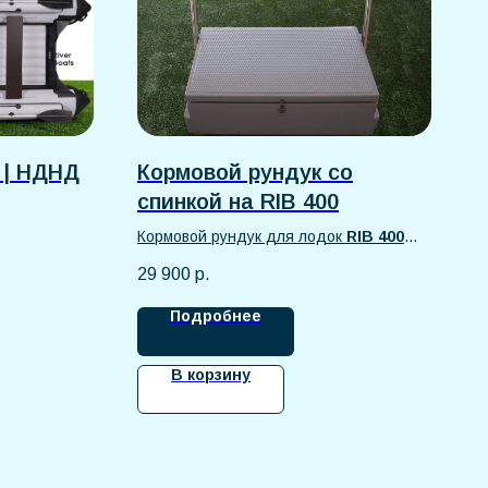
 | НДНД
Кормовой рундук со
спинкой на RIB 400
Кормовой рундук для лодок
RIB 400
изготовлен из прочного стеклопластика,
29 900
р.
устойчивого к влаге, ультрафиолету и
механическим нагрузкам.
Подробнее
В корзину