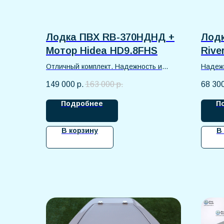
Лодка ПВХ RB-370НДНД +
Лодк
Мотор Hidea HD9.8FHS
Rive
Отличный комплект. Надежность и
Надежн
комфорт на воде.
149 000
р.
163 000
р.
68 30
Подробнее
П
В корзину
В