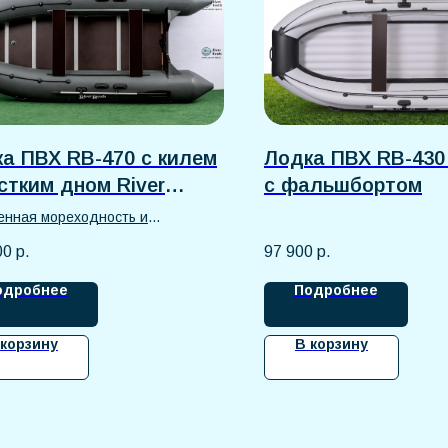
а ПВХ RB-470 с килем
Лодка ПВХ RB-430
стким дном River
с фальшбортом
s
енная мореходность и
ность
00
р.
97 900
р.
одробнее
Подробнее
 корзину
В корзину