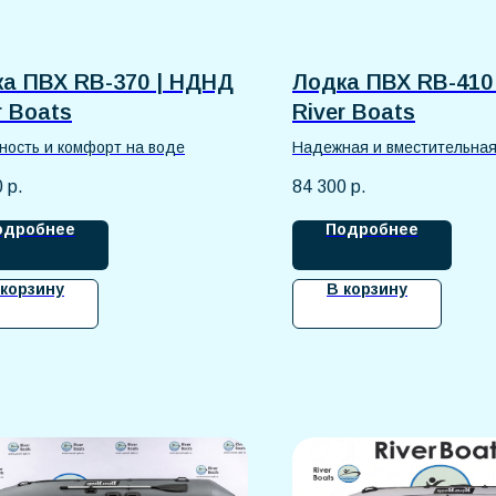
а ПВХ RB-370 | НДНД
Лодка ПВХ RB-410
r Boats
River Boats
ость и комфорт на воде
Надежная и вместительная
лодка
0
р.
84 300
р.
одробнее
Подробнее
 корзину
В корзину