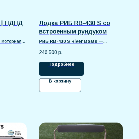
 | НДНД
Лодка РИБ RB-430 S со
встроенным рундуком
 моторная
РИБ RB-430 S River Boats
—
надёжная моторная лодка длиной 430
246 500
р.
см для рыбалки, охоты и активного
отдыха. Килевой корпус и
жёсткое
Подробнее
стеклопластиковое дно
обеспечивают устойчивость, хорошую
управляемость и комфорт на воде.
В корзину
Прочные баллоны из армированного
ПВХ устойчивы к нагрузкам и внешним
воздействиям. Просторный кокпит
рассчитан на комфортное размещение
до 4–5 человек.