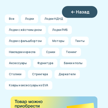
Назад
Все
Лодки
Лодки НДНД
Лодки с жёстким дном
Лодки РИБ
Лодки с фальшбортом
Моторы
Тенты
Накладки и кресла
Сумки
Тюнинг
Аксессуары
Фурнитура
Банки и полы
Столики
Стрингера
Держатели
Ковры и аксессуары из EVA