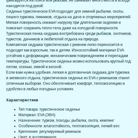
фиксируется на поясе или рюкзаке, не занимает много места и всегда
находится под рукой.
Сиденье туристическое EVA подходит для зимней рыбалки, охоты,
пешего туризма, пикников, отдыха на даче и спортивных мероприятий.
Мягкая поверхность снижает нагрузку при длительном сидении и
помогает сохранить тепло тела даже на холодной поверхности.
Туристическая пенка-сидушка востребована среди рыбаков, охотников,
туристов, дачников и любителей отдыха на природе.
Компактная сидушка туристическая с ремнем легко переносится и
подходит как взрослым, так и детям. Износостойкий материал EVA
устойчив к деформации, механическим повреждениям и перепадам
температуры. Туристическое сиденье можно использовать круглый год:
летом, осенью, зимой и весной.
Если вам нужна удобная, легкая и долговечная сидушка для туризма
и активного отдыха, туристическое сиденье из EVA с ремешком станет
отличным выбором. Оно обеспечивает комфорт, теплоизоляцию и
удобство в любых погодных условиях.
Характеристики
Тип товара: туристическое сиденье
Материал: EVA (ЭВА)
Назначение: туризм, походы, рыбалка, охота, кемпинг
Особенности: влагостойкость, теплоизоляция, легкий вес
Крепление: регулируемый ремешок
Цвет: в ассортименте