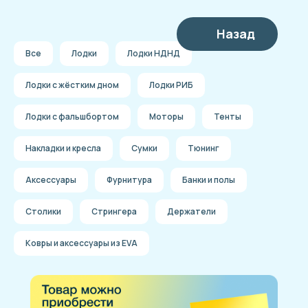
Назад
Все
Лодки
Лодки НДНД
Лодки с жёстким дном
Лодки РИБ
Лодки с фальшбортом
Моторы
Тенты
Накладки и кресла
Сумки
Тюнинг
Аксессуары
Фурнитура
Банки и полы
Столики
Стрингера
Держатели
Ковры и аксессуары из EVA