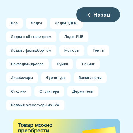
Назад
Все
Лодки
Лодки НДНД
Лодки с жёстким дном
Лодки РИБ
Лодки с фальшбортом
Моторы
Тенты
Накладки и кресла
Сумки
Тюнинг
Аксессуары
Фурнитура
Банки и полы
Столики
Стрингера
Держатели
Ковры и аксессуары из EVA