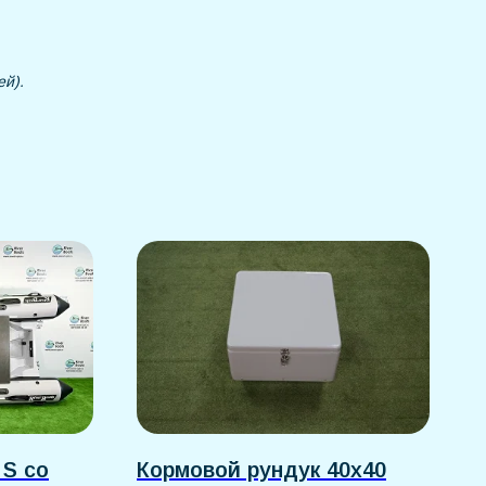
ей).
 S со
Кормовой рундук 40х40