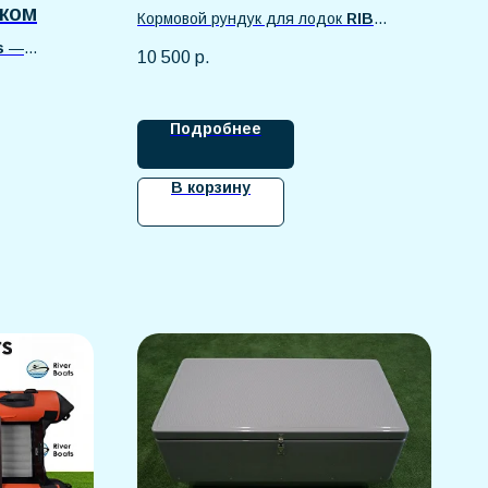
ком
Кормовой рундук для лодок
RIB
изготовлен из прочного стеклопластика,
s
—
10 500
р.
устойчивого к влаге, ультрафиолету и
 длиной 430
механическим нагрузкам.
ктивного
жёсткое
Подробнее
ь, хорошую
а воде.
В корзину
ованного
 и внешним
 кокпит
 размещение