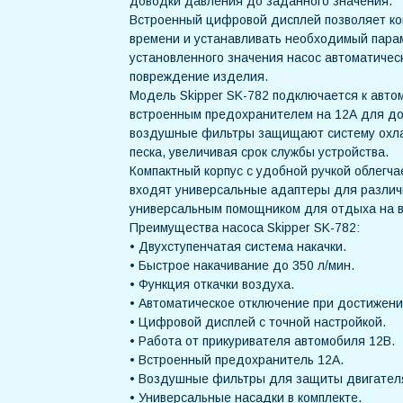
доводки давления до заданного значения.
Встроенный цифровой дисплей позволяет ко
времени и устанавливать необходимый парам
установленного значения насос автоматичес
повреждение изделия.
Модель Skipper SK-782 подключается к авт
встроенным предохранителем на 12А для до
воздушные фильтры защищают систему охла
песка, увеличивая срок службы устройства.
Компактный корпус с удобной ручкой облегча
входят универсальные адаптеры для различн
универсальным помощником для отдыха на во
Преимущества насоса Skipper SK-782:
• Двухступенчатая система накачки.
• Быстрое накачивание до 350 л/мин.
• Функция откачки воздуха.
• Автоматическое отключение при достижени
• Цифровой дисплей с точной настройкой.
• Работа от прикуривателя автомобиля 12В.
• Встроенный предохранитель 12А.
• Воздушные фильтры для защиты двигател
• Универсальные насадки в комплекте.