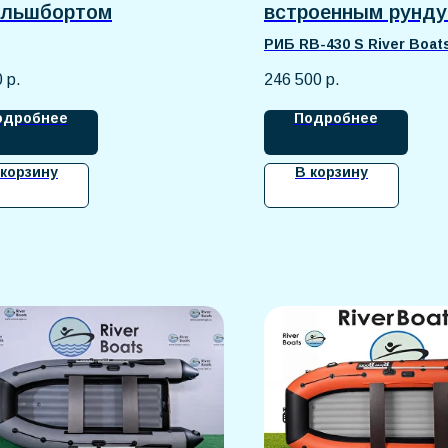
альшбортом
встроенным рунду
РИБ RB-430 S River Boat
надёжная моторная лодка
0
р.
246 500
р.
см для рыбалки, охоты и а
отдыха. Килевой корпус и
одробнее
Подробнее
стеклопластиковое дно
обеспечивают устойчивост
управляемость и комфорт н
 корзину
В корзину
Прочные баллоны из армир
ПВХ устойчивы к нагрузкам
воздействиям. Просторный
рассчитан на комфортное
до 4–5 человек.