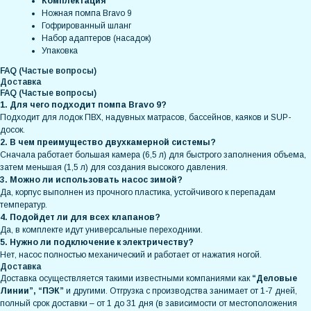
Комплектация
Ножная помпа Bravo 9
Гофрированный шланг
Набор адаптеров (насадок)
Упаковка
FAQ (Частые вопросы)
Доставка
FAQ (Частые вопросы)
1. Для чего подходит помпа Bravo 9?
Подходит для лодок ПВХ, надувных матрасов, бассейнов, каяков и SUP-
досок.
2. В чем преимущество двухкамерной системы?
Сначала работает большая камера (6,5 л) для быстрого заполнения объема,
затем меньшая (1,5 л) для создания высокого давления.
3. Можно ли использовать насос зимой?
Да, корпус выполнен из прочного пластика, устойчивого к перепадам
температур.
4. Подойдет ли для всех клапанов?
Да, в комплекте идут универсальные переходники.
5. Нужно ли подключение к электричеству?
Нет, насос полностью механический и работает от нажатия ногой.
Доставка
Доставка осуществляется такими известными компаниями как
“Деловые
Линии”, “ПЭК”
и другими. Отгрузка с производства занимает от 1-7 дней,
полный срок доставки – от 1 до 31 дня (в зависимости от местоположения