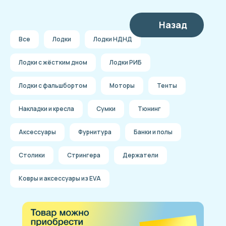
Назад
Все
Лодки
Лодки НДНД
Лодки с жёстким дном
Лодки РИБ
Лодки с фальшбортом
Моторы
Тенты
Накладки и кресла
Сумки
Тюнинг
Аксессуары
Фурнитура
Банки и полы
Столики
Стрингера
Держатели
Ковры и аксессуары из EVA